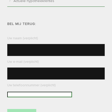
Actuele hypotheekrentes
BEL MIJ TERUG:
Uw naam (verplicht)
Uw e-mail (verplicht)
Uw telefoonnummer (verplicht)