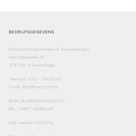
BEDRIJFSGEGEVENS
Finaccoord Hypotheken & Verzekeringen
Han Stijkelplein 15
2597 NS ’s-Gravenhage
Telefoon: 070 – 306.59.60
E-mail: info@finaccoord.nl
IBAN: NL81INGB0651990270
BIC / SWIFT: INGBNL2A
KVK nummer: 50301713