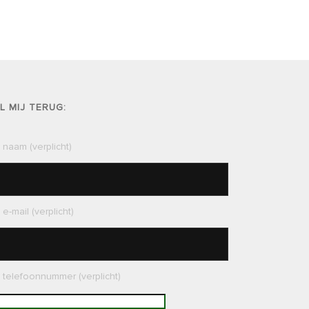
L MIJ TERUG:
 naam (verplicht)
e-mail (verplicht)
 telefoonnummer (verplicht)