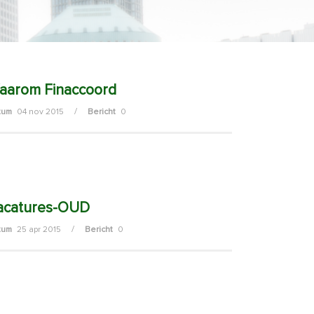
aarom Finaccoord
/
tum
04 nov 2015
Bericht
0
acatures-OUD
/
tum
25 apr 2015
Bericht
0