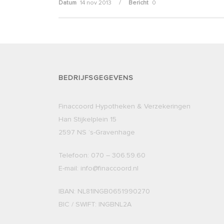
/
Datum
14 nov 2013
Bericht
0
BEDRIJFSGEGEVENS
Finaccoord Hypotheken & Verzekeringen
Han Stijkelplein 15
2597 NS ’s-Gravenhage
Telefoon: 070 – 306.59.60
E-mail: info@finaccoord.nl
IBAN: NL81INGB0651990270
BIC / SWIFT: INGBNL2A